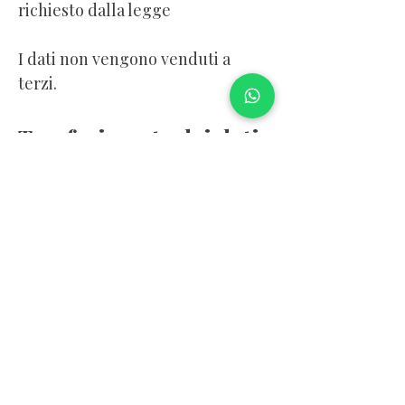
richiesto dalla legge
I dati non vengono venduti a
terzi.
Trasferimento dei dati
all’estero
L’utilizzo di servizi di terze parti
può comportare il trasferimento
di dati al di fuori della Svizzera o
dell’UE, nel rispetto delle
garanzie previste dalla legge.
Diritti dell’utente
L’utente ha il diritto di accedere
ai propri dati, chiederne la