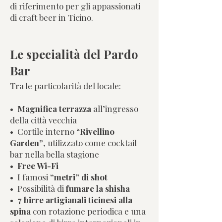
di riferimento per gli appassionati
di craft beer in Ticino.
Le specialità del Pardo
Bar
Tra le particolarità del locale:
•
M
agnifica terrazza
all’ingresso
della città vecchia
• C
ortile interno “
Rivellino
Garden”
, utilizzato come cocktail
bar nella bella stagione
•
Free Wi-Fi
• I
famosi
“metri” di shot
• P
ossibilità di
fumare la shisha
•
7 birre artigianali ticinesi alla
spina
con rotazione periodica e una