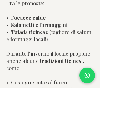
Tra le proposte:
•
F
ocacce calde
•
S
alametti e formaggini
•
T
aiada ticinese
(tagliere di salumi
e formaggi locali)
Durante l’inverno il locale propone
anche alcune
tradizioni ticinesi,
come:
• C
astagne cotte al fuoco
•
Cicit
, carne di capra grigliata
tipica della valle.
Posi
zione centrale
Il Pardo Bar si trova in una
posizione molto centrale, nel cuore