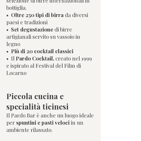
selezione di birre internazionali in
bottiglia.
•
Oltre 250 tipi di birra
da diversi
paesi e tradizioni
•
S
et degustazione
di birre
artigianali servito su vassoio in
legno
•
Più di 20 cocktail classici
• I
l
Pardo Cocktail,
creato nel 1999
e ispirato al Festival del Film di
Locarno
Piccola cucina e
specialità ticinesi
Il Pardo Bar è anche un luogo ideale
per
spuntini e pasti veloci
in un
ambiente rilassato.